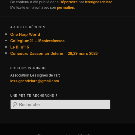
Ce contenu a été publié dans
Répertoire
par
lessignesdelarc
.
Mettez-le en favori avec son
permalien
.
ARTICLES RÉCENTS
One Harp World
Collegium21 – Masterclasses
Le fil n°16
Concours Dasson an Delenn – 28,29 mars 2026
POUR NOUS JOINDRE
Association Les signes de l'arc
lessignesdelarc@gmail.com
UNE PETITE RECHERCHE ?
R
e
c
h
e
r