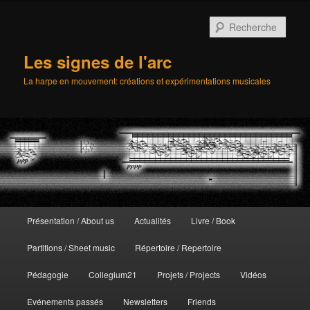
Aller
au
Rech
contenu
principal
Les signes de l'arc
La harpe en mouvement: créations et expérimentations musicales
Menu
Présentation / About us
Actualités
Livre / Book
principal
Partitions / Sheet music
Répertoire / Repertoire
Pédagogie
Collegium21
Projets / Projects
Vidéos
Evénements passés
Newsletters
Friends