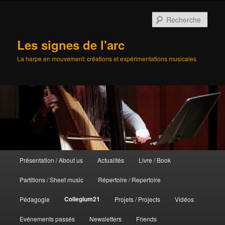
Aller
au
Rech
contenu
principal
Les signes de l'arc
La harpe en mouvement: créations et expérimentations musicales
Menu
Présentation / About us
Actualités
Livre / Book
principal
Partitions / Sheet music
Répertoire / Repertoire
Collegium21
Pédagogie
Projets / Projects
Vidéos
Evénements passés
Newsletters
Friends