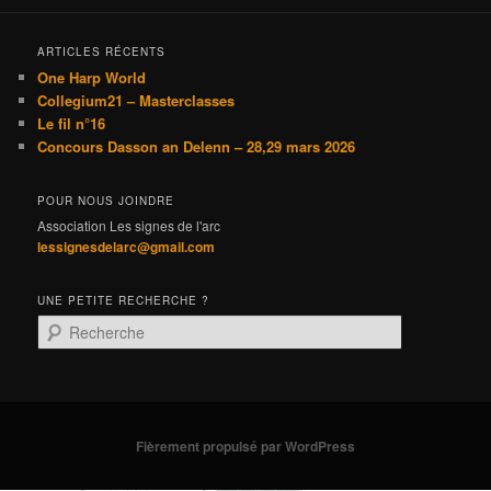
ARTICLES RÉCENTS
One Harp World
Collegium21 – Masterclasses
Le fil n°16
Concours Dasson an Delenn – 28,29 mars 2026
POUR NOUS JOINDRE
Association Les signes de l'arc
lessignesdelarc@gmail.com
UNE PETITE RECHERCHE ?
R
e
c
h
e
r
Fièrement propulsé par WordPress
c
h