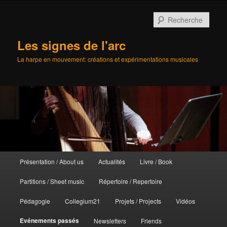
Aller
au
Rech
contenu
principal
Les signes de l'arc
La harpe en mouvement: créations et expérimentations musicales
Menu
Présentation / About us
Actualités
Livre / Book
principal
Partitions / Sheet music
Répertoire / Repertoire
Pédagogie
Collegium21
Projets / Projects
Vidéos
Evénements passés
Newsletters
Friends