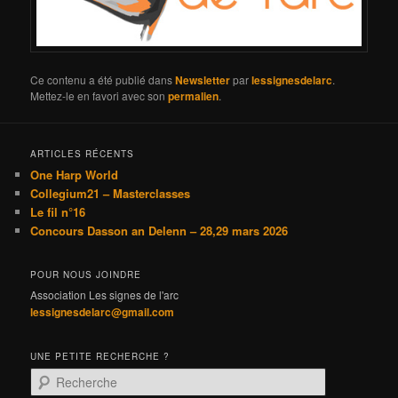
Ce contenu a été publié dans
Newsletter
par
lessignesdelarc
.
Mettez-le en favori avec son
permalien
.
ARTICLES RÉCENTS
One Harp World
Collegium21 – Masterclasses
Le fil n°16
Concours Dasson an Delenn – 28,29 mars 2026
POUR NOUS JOINDRE
Association Les signes de l'arc
lessignesdelarc@gmail.com
UNE PETITE RECHERCHE ?
R
e