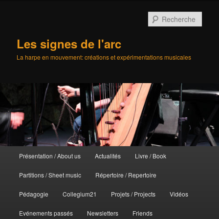
Aller
au
Rech
contenu
principal
Les signes de l'arc
La harpe en mouvement: créations et expérimentations musicales
Menu
Présentation / About us
Actualités
Livre / Book
principal
Partitions / Sheet music
Répertoire / Repertoire
Pédagogie
Collegium21
Projets / Projects
Vidéos
Evénements passés
Newsletters
Friends