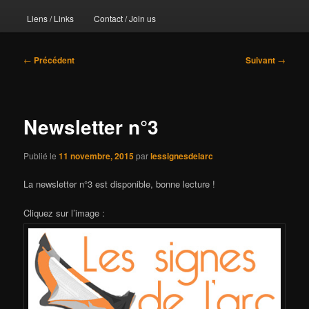
Liens / Links
Contact / Join us
Navigation
←
Précédent
Suivant
→
des
articles
Newsletter n°3
Publié le
11 novembre, 2015
par
lessignesdelarc
La newsletter n°3 est disponible, bonne lecture !
Cliquez sur l’image :