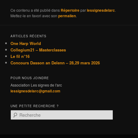
Ce contenu a été publié dans
Répertoire
par
lessignesdelarc
.
Mettez-le en favori avec son
permalien
.
ARTICLES RÉCENTS
One Harp World
Collegium21 – Masterclasses
Le fil n°16
Concours Dasson an Delenn – 28,29 mars 2026
POUR NOUS JOINDRE
Association Les signes de l'arc
lessignesdelarc@gmail.com
UNE PETITE RECHERCHE ?
R
e
c
h
e