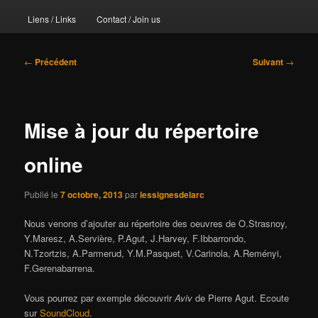
Liens / Links
Contact / Join us
Navigation
←
Précédent
Suivant
→
des
articles
Mise à jour du répertoire
online
Publié le
7 octobre, 2013
par
lessignesdelarc
Nous venons d’ajouter au répertoire des oeuvres de O.Strasnoy,
Y.Maresz, A.Servière, P.Agut, J.Harvey, F.Ibbarrondo,
N.Tzortzis, A.Parmerud, Y.M.Pasquet, V.Carinola, A.Reményi,
F.Gerenabarrena.
Vous pourrez par exemple découvrir
Aviv
de Pierre Agut. Ecoute
sur
SoundCloud
.