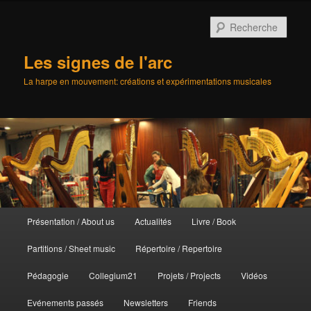
Aller
au
Rech
contenu
principal
Les signes de l'arc
La harpe en mouvement: créations et expérimentations musicales
Menu
Présentation / About us
Actualités
Livre / Book
principal
Partitions / Sheet music
Répertoire / Repertoire
Pédagogie
Collegium21
Projets / Projects
Vidéos
Evénements passés
Newsletters
Friends