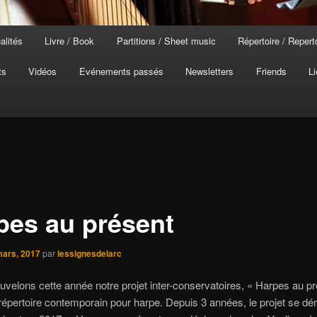
alités
Livre / Book
Partitions / Sheet music
Répertoire / Repert
ts
Vidéos
Evénements passés
Newsletters
Friends
Li
pes au présent
mars, 2017
par
lessignesdelarc
velons cette année notre projet inter-conservatoires, « Harpes au pr
répertoire contemporain pour harpe. Depuis 3 années, le projet se déro