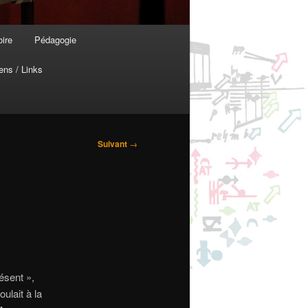
oire
Pédagogie
ens / Links
Suivant
→
ésent »,
ulait à la