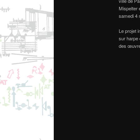
ville de P
Mispelter 
samedi 4 
Le projet 
sur harpe 
des œuvre