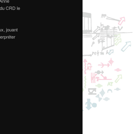
 Anne
m du CRD le
ux, jouant
terpréter