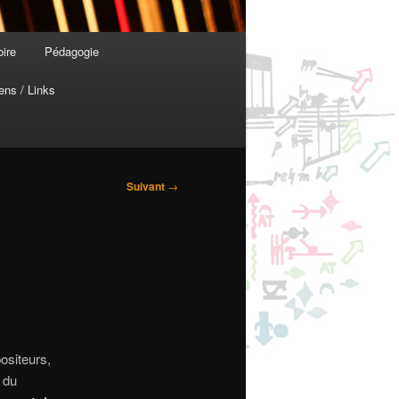
oire
Pédagogie
ens / Links
Suivant
→
ositeurs,
 du