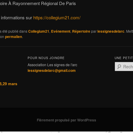
oire À Rayonnement Régional De Paris
 informations sur
https://collegium21.com/
a été publié dans
Collegium21
,
Evénement
,
Répertoire
par
lessignesdelarc
. Met
son
permalien
.
POUR NOUS JOINDRE
UNE PETI
Association Les signes de l'arc
R
lessignesdelarc@gmail.com
e
c
h
8,29 mars
e
r
c
h
e
Fièrement propulsé par WordPress