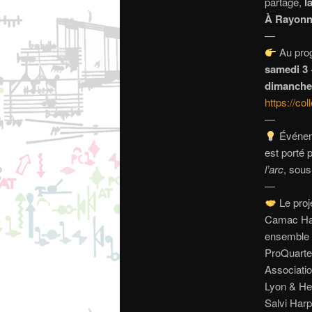
partage,
l
À Rayonn
—
Au pro
samedi 3 
dimanche 
https://c
—
Événeme
est porté 
l’arc
, sous
—
Le proje
Camac Ha
ensemble
ProQuarte
Associatio
Lyon & He
Salvi Har