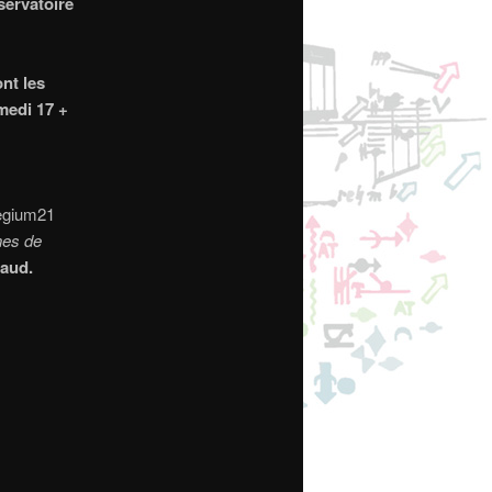
servatoire
nt les
medi 17 +
legium21
nes de
caud.