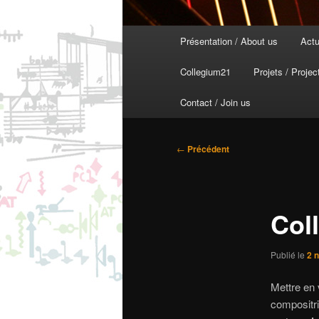
Menu
Présentation / About us
Actu
principal
Collegium21
Projets / Projec
Contact / Join us
Navigation
←
Précédent
des
articles
Col
Publié le
2 
Mettre en 
compositri