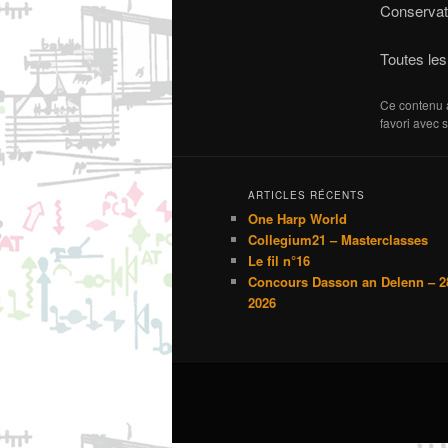
Conservat
Toutes les
Ce contenu 
favori avec 
ARTICLES RÉCENTS
One Harp World
Collegium21 – Masterclasses
Le fil n°16
Concours Dasson an Delenn – 2
2026