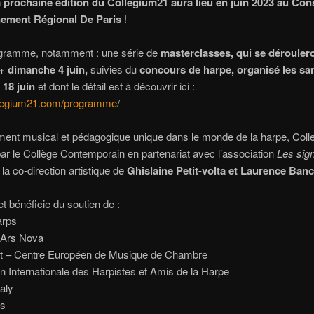
a prochaine édition du Collegium21 aura lieu en juin 2023 au Con
ement Régional De Paris
!
gramme, notamment : une série de
masterclasses, qui se déroulero
+ dimanche 4 juin,
suivies du
concours de harpe, organisé les sa
18 juin
et dont le détail est à découvrir ici :
ollegium21.com/programme
/
nt musical et pédagogique unique dans le monde de la harpe, Col
par le Collège Contemporain en partenariat avec l’association
Les sig
 la co-direction artistique de
Ghislaine Petit-volta et Laurence Ban
t bénéficie du soutien de :
rps
 Ars Nova
t – Centre Européen de Musique de Chambre
n Internationale des Harpistes et Amis de la Harpe
aly
ps