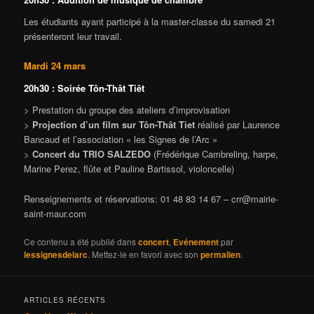
Les étudiants ayant participé à la master-classe du samedi 21
présenteront leur travail.
Mardi 24 mars
20h30 : Soirée Tôn-Thât Tiêt
> Prestation du groupe des ateliers d’improvisation
>
Projection d’un film sur Tôn-Thât Tiet
réalisé par Laurence
Bancaud et l’association « les Signes de l’Arc »
>
Concert du TRIO SALZEDO
(Frédérique Cambreling, harpe,
Marine Perez, flûte et Pauline Bartissol, violoncelle)
Renseignements et réservations: 01 48 83 14 67 –
crr@mairie-
saint-maur.com
Ce contenu a été publié dans
concert
,
Evénement
par
lessignesdelarc
. Mettez-le en favori avec son
permalien
.
ARTICLES RÉCENTS