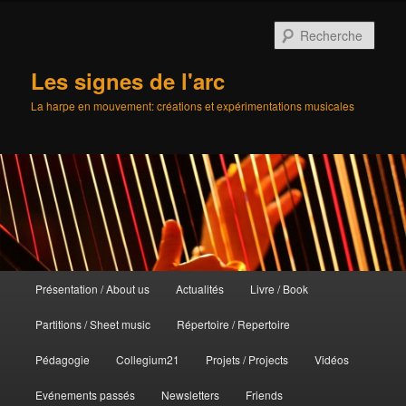
Aller
au
Rech
contenu
principal
Les signes de l'arc
La harpe en mouvement: créations et expérimentations musicales
Menu
Présentation / About us
Actualités
Livre / Book
principal
Partitions / Sheet music
Répertoire / Repertoire
Pédagogie
Collegium21
Projets / Projects
Vidéos
Evénements passés
Newsletters
Friends