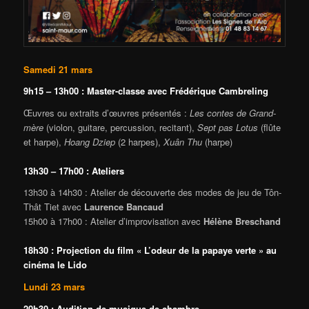
Samedi 21 mars
9h15 – 13h00 : Master-classe avec Frédérique Cambreling
Œuvres ou extraits d’œuvres présentés :
Les contes de Grand-
mère
(violon, guitare, percussion, recitant),
Sept pas Lotus
(flûte
et harpe),
Hoang Dziep
(2 harpes),
Xuân Thu
(harpe)
13h30 – 17h00 : Ateliers
13h30 à 14h30 : Atelier de découverte des modes de jeu de Tôn-
Thât Tiet avec
Laurence Bancaud
15h00 à 17h00 : Atelier d’improvisation avec
Hélène Breschand
18h30 : Projection du film « L’odeur de la papaye verte » au
cinéma le Lido
Lundi 23 mars
20h30 : Audition de musique de chambre