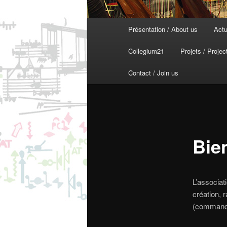
Menu
Présentation / About us
Actu
principal
Collegium21
Projets / Projec
Contact / Join us
Bie
L’associat
création, 
(commandes