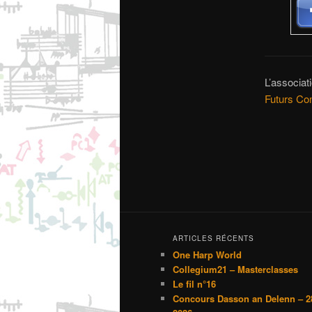
L’associat
Futurs C
ARTICLES RÉCENTS
One Harp World
Collegium21 – Masterclasses
Le fil n°16
Concours Dasson an Delenn – 2