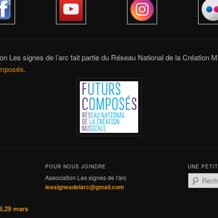
ion Les signes de l’arc fait partie du Réseau National de la Création M
omposés
.
POUR NOUS JOINDRE
UNE PETI
Association Les signes de l'arc
R
lessignesdelarc@gmail.com
e
c
h
8,29 mars
e