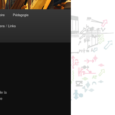
oire
Pédagogie
ens / Links
e la
le