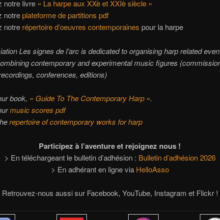
 notre livre
« La harpe aux XXè et XXIè siècle »
 notre
plateforme de partitions pdf
 notre
répertoire d’oeuvres contemporaines
pour la harpe
ation Les signes de l’arc is dedicated to organising harp related even
 combining contemporary and experimental music figures (commissio
recordings, conferences, editions)
our book,
« Guide To The Contemporary Harp »
.
our
music scores pdf
the
repertoire of contemporary works for harp
Participez à l’aventure et rejoignez nous !
> En téléchargeant le bulletin d’adhésion :
Bulletin d’adhésion 2026
> En adhérant en ligne via
HelloAsso
Retrouvez-nous aussi sur Facebook, YouTube, Instagram et Flickr !