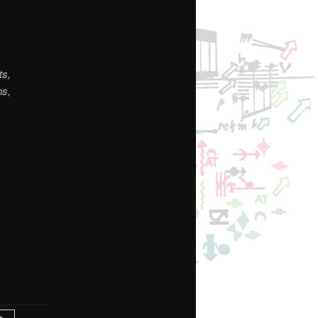
ts,
ns,