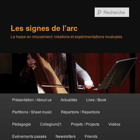
Aller
au
Rech
contenu
principal
Les signes de l'arc
La harpe en mouvement: créations et expérimentations musicales
Menu
Présentation / About us
Actualités
Livre / Book
principal
Partitions / Sheet music
Répertoire / Repertoire
Pédagogie
Collegium21
Projets / Projects
Vidéos
Evénements passés
Newsletters
Friends