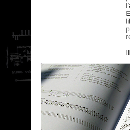
l
E
l
p
r
I