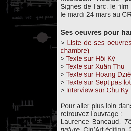
Signes de l'arc, le fil
le mardi 24 mars au C
Ses oeuvres pour ha
>
Liste de ses oeuvre
chambre)
>
Texte sur Hôi Ký
>
Texte sur Xuân Thu
>
Texte sur Hoang Dzi
>
Texte sur Sept pas lo
>
Interview sur Chu Ky
Pour aller plus loin da
retrouvez l'ouvrage :
Laurence Bancaud,
Tô
nature
, Cig’Art édition,