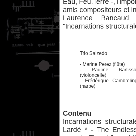
Eau, Feu,Terre -, l'imp
amis compositeurs et in
Laurence Bancaud.
"Incarnations structural
Trio Salzedo :
- Marine Perez (ﬂûte)
- Pauline Bartisso
(violoncelle)
- Frédérique Cambrelin
(harpe)
Contenu
Incarnations structur
Lardé * - The Endles