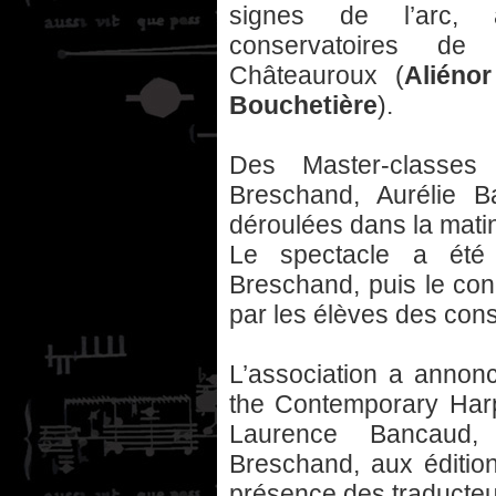
signes de l’arc, 
conservatoires de
Châteauroux (
Aliéno
Bouchetière
).
Des Master-classes
Breschand, Aurélie B
déroulées dans la mati
Le spectacle a ét
Breschand, puis le con
par les élèves des cons
L’association a annonc
the Contemporary Harp
Laurence Bancaud,
Breschand, aux édition
présence des traducteur