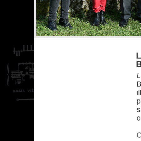
L
B
L
B
p
s
o
C