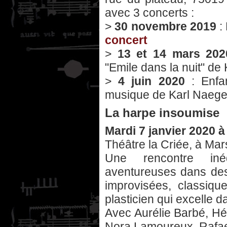
avec 3 concerts :
>
30 novembre 2019
:
concert
>
13 et 14 mars 202
"Emile dans la nuit" de
>
4 juin 2020
: Enfan
musique de Karl Naegel
La harpe insoumise
Mardi 7 janvier 2020 à
Théâtre la Criée, à Mars
Une rencontre iné
aventureuses dans des
improvisées, classiqu
plasticien qui excelle d
Avec Aurélie Barbé, Hé
Nora Lamoureux, Rafae