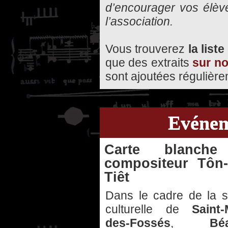
d’encourager vos élèv
l’association.
Vous trouverez
la list
que des extraits
sur no
sont ajoutées régulière
Evénem
Carte blanch
compositeur Tôn-
Tiêt
Dans le cadre de la s
culturelle de
Saint-
des-Fossés
,
Béa