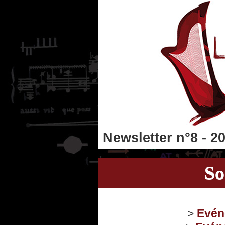
Newsletter n°8 - 2
S
>
Evén