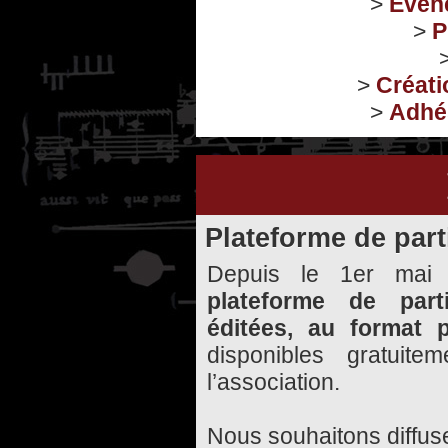
>
Evén
>
P
>
Créati
>
Adhés
Plateforme de part
Depuis le 1er mai
plateforme de part
éditées, au format 
disponibles gratuit
l’association.
Nous souhaitons diffuse