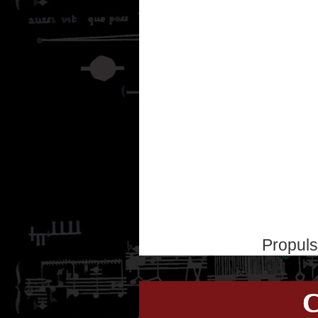
Propul
C