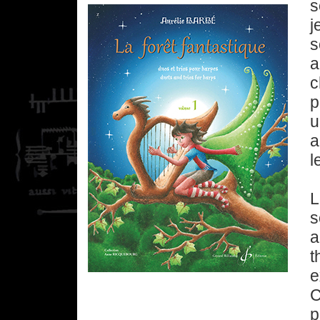
s
j
s
a
c
p
u
a
l
L
s
a
t
e
C
p