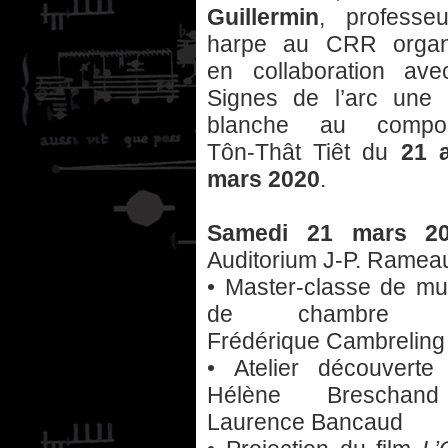
Guillermin
, professe
harpe au CRR organ
en collaboration ave
Signes de l’arc une 
blanche au compos
Tôn-Thât Tiêt du
21 
mars 2020
.
Samedi 21 mars 2
Auditorium J-P. Ramea
• Master-classe de mu
de chambre a
Frédérique Cambreling
• Atelier découverte
Hélène Breschan
Laurence Bancaud